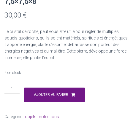
7,5×7,5×8
30,00
€
Le cristal de roche, peut vous être utile pour régler de multiples
soucis quotidiens, qu’ils soient matériels, spirituels et énergétiques.
Il apporte énergie, clarté d’esprit et débarrasse son porteur des
énergies négatives et du mal-être. Cette pierre, développe une force
intérieure, elle purifie l’esprit.
4 en stock
quantité
de
AJOUTER AU PANIER
pyramide
orgonite
cristal
Catégorie :
objets protections
de
roche