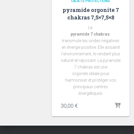
OBJETS PROTECTIONS
pyramide orgonite 7
chakras 7,5×7,5×8
La
pyramide 7 chakras
transmute les ondes négatives
en énergie positive. Elle assainit
l’environnement, le rendant plus
naturel et reposant. La pyramide
7 chakras est une
orgonite idéale pour
harmoniser et protéger vos
principaux centres
énergétiques.
30,00
€