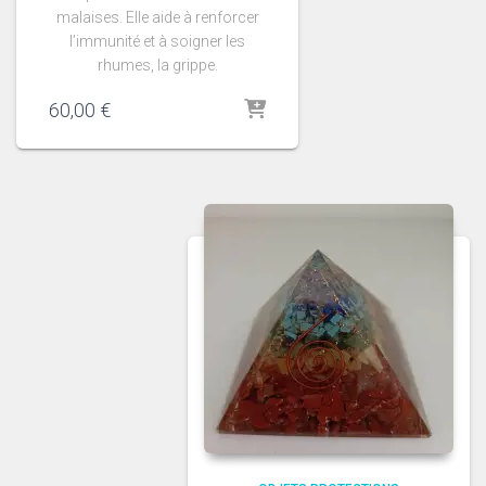
malaises. Elle aide à renforcer
l’immunité et à soigner les
rhumes, la grippe.
60,00
€