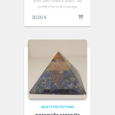
donc lutte contre le stress , elle
confère force et courage .
30,00
€
OBJETS PROTECTIONS
pyramide orgonite