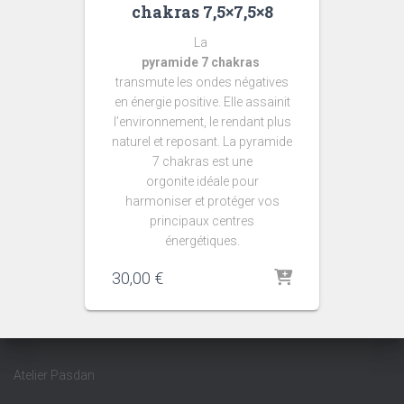
chakras 7,5×7,5×8
La
pyramide 7 chakras
transmute les ondes négatives
en énergie positive. Elle assainit
l’environnement, le rendant plus
naturel et reposant. La pyramide
7 chakras est une
orgonite idéale pour
harmoniser et protéger vos
principaux centres
énergétiques.
30,00
€
Atelier Pasdan