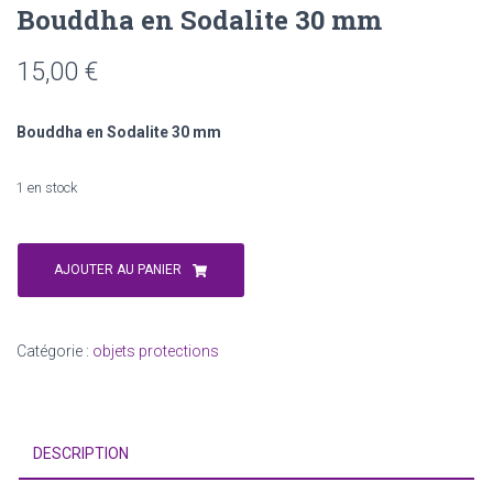
Bouddha en Sodalite 30 mm
15,00
€
Bouddha en Sodalite 30 mm
1 en stock
quantité
de
AJOUTER AU PANIER
Bouddha
en
Sodalite
Catégorie :
objets protections
30
mm
DESCRIPTION