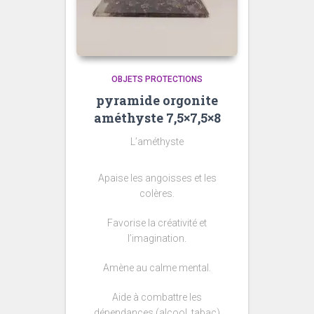
OBJETS PROTECTIONS
pyramide orgonite
améthyste 7,5×7,5×8
L’améthyste
Apaise les angoisses et les
colères.
Favorise la créativité et
l’imagination.
Amène au calme mental.
Aide à combattre les
dépendances (alcool, tabac)