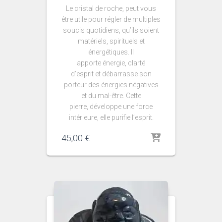
Le cristal de roche, peut vous
être utile pour régler de multiples
soucis quotidiens, qu’ils soient
matériels, spirituels et
énergétiques. Il
apporte énergie, clarté
d’esprit et débarrasse son
porteur des énergies négatives
et du mal-être. Cette
pierre, développe une force
intérieure, elle purifie l’esprit.
45,00
€