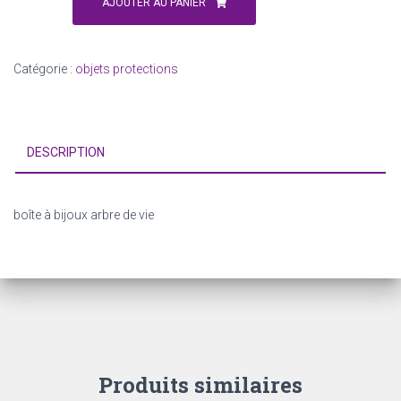
de
AJOUTER AU PANIER
boîte
à
bijoux
Catégorie :
objets protections
arbre
de
vie
DESCRIPTION
boîte à bijoux arbre de vie
Produits similaires