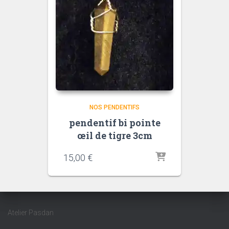
NOS PENDENTIFS
pendentif bi pointe
œil de tigre 3cm
quantité
quantité
15,00
€
de
de
Améthyst
Oeil
de
fauco
Atelier Pasdan