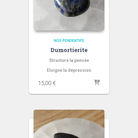
NOS PENDENTIFS
Dumortierite
Structure la pensée
Eloigne la dépression
quantité
15,00
€
de
Oeil
de
fauco