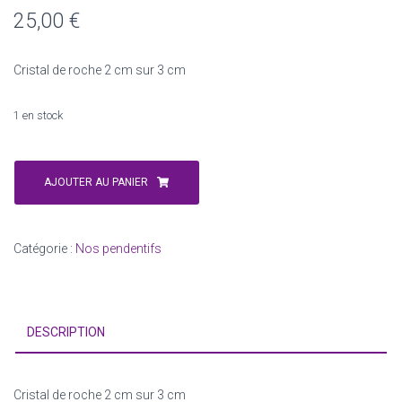
25,00
€
Cristal de roche 2 cm sur 3 cm
1 en stock
quantité
de
AJOUTER AU PANIER
Pendentif
Cristal
de
Catégorie :
Nos pendentifs
roche
2
cm
sur
DESCRIPTION
3
cm
Cristal de roche 2 cm sur 3 cm