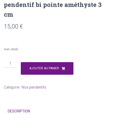
pendentif bi pointe améthyste 3
cm
15,00
€
quantité
de
quantité
4 en stock
Améthyst
de
Oeil
quantité
de
de
AJOUTER AU PANIER
fauco
pendentif
bi
pointe
Catégorie :
Nos pendentifs
améthyste
3
cm
DESCRIPTION