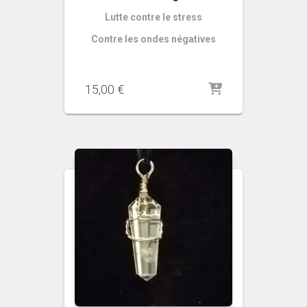
Lutte contre le stress
Contre les ondes négatives
15,00
€