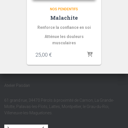
NOS PENDENTIFS
Malachite
Renforce la confiance en soi
Atténue les douleurs
musculaires
25,00
€
Atelier Pasdan
61 grand rue, 34470 Pérols à proximité de Carnon, La Grande-
Motte, Palavas-les-Flots, Lattes, Montpellier, le Grau-du-Roi,
Villeneuve-les-Maguelones.