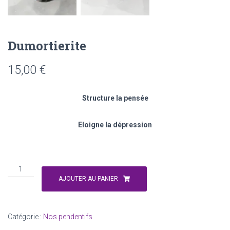
Dumortierite
15,00
€
Structure la pensée
Eloigne la dépression
quantité
de
quantité
Oeil
de
AJOUTER AU PANIER
de
Dumortierite
fauco
Catégorie :
Nos pendentifs