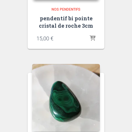
NOS PENDENTIFS
pendentif bi pointe
cristal de roche 3cm
quantité
quantité
15,00
€
de
de
Améthyst
Oeil
de
fauco