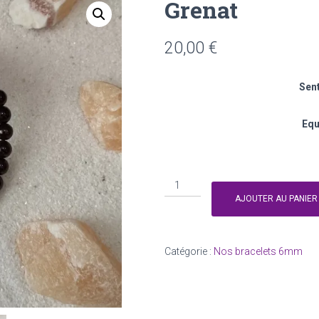
Grenat
20,00
€
Sent
Equ
quantité
de
AJOUTER AU PANIER
Grenat
Catégorie :
Nos bracelets 6mm