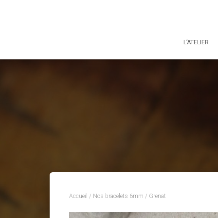
L’ATELIER
Accueil
/
Nos bracelets 6mm
/ Grenat