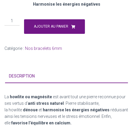
Harmonise les énergies négatives
quantité
de
AJOUTER AU PANIER
Howlite
Catégorie :
Nos bracelets 6mm
DESCRIPTION
La
howlite ou magnésite
est avant tout une pierre reconnue pour
ses
vertus
d’
anti stress naturel
. Pierre stabilisante,
la
howlite
dénoue
et
harmonise les énergies négatives
réduisant
ainsi les tensions nerveuses et le stress émotionnel. Enfin,
elle
favorise l’équilibre en calcium.