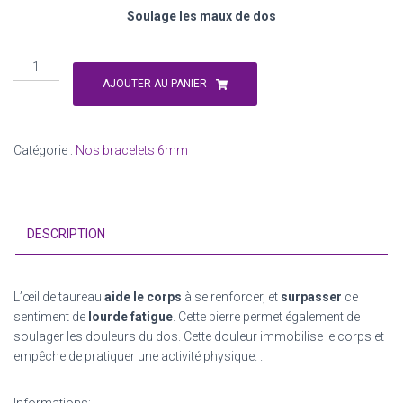
Soulage les maux de dos
quantité
de
AJOUTER AU PANIER
Oeil
de
taureau
Catégorie :
Nos bracelets 6mm
DESCRIPTION
L’œil de taureau
aide le corps
à se renforcer, et
surpasser
ce
sentiment de
lourde fatigue
. Cette pierre permet également de
soulager les douleurs du dos. Cette douleur immobilise le corps et
empêche de pratiquer une activité physique. .