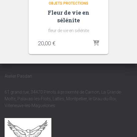
OBJETS PROTECTIONS
Fleur de vie en
sélénite
fleur de vie en sélénite
20,00
€
Atelier Pasdan
61 grand rue, 34470 Pérols à proximité de Carnon, La Grande-
Motte, Palavas-les-Flots, Lattes, Montpellier, le Grau-du-Roi,
Villeneuve-les-Maguelones.