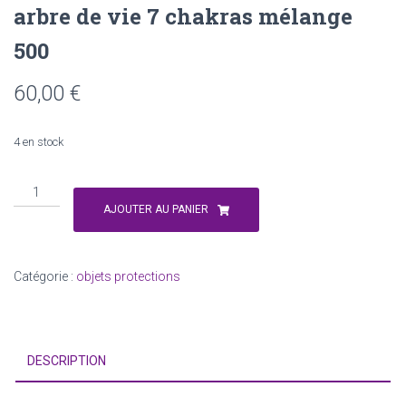
arbre de vie 7 chakras mélange
500
60,00
€
4 en stock
quantité
de
AJOUTER AU PANIER
arbre
de
vie
Catégorie :
objets protections
7
chakras
mélange
500
DESCRIPTION