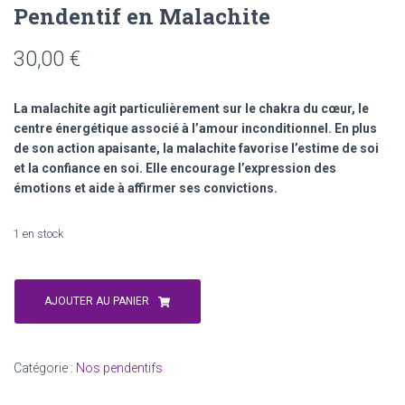
Pendentif en Malachite
30,00
€
La malachite agit particulièrement sur le chakra du cœur, le
centre énergétique associé à l’amour inconditionnel. En plus
de son action apaisante, la malachite favorise l’estime de soi
et la confiance en soi. Elle encourage l’expression des
émotions et aide à affirmer ses convictions.
1 en stock
quantité
de
AJOUTER AU PANIER
Pendentif
en
Malachite
Catégorie :
Nos pendentifs