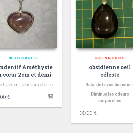
NOS PENDENTIFS
NOS PENDENTIFS
ndentif Améthyste
obsidienne oeil
n cœur 2cm et demi
céleste
thyste en cœur 2cm et demi
Retarde le vieillissemen
Diminue les odeurs
,00
€
corporelles
quantité
quantité
30,00
€
de
de
Améthyst
Oeil
de