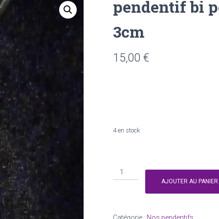
pendentif bi p
3cm
15,00
€
quantité
de
Améthyst
quantité
4 en stock
de
Oeil
de
quantité
fauco
de
AJOUTER AU PANIER
pendentif
bi
pointe
Catégorie :
Nos pendentifs