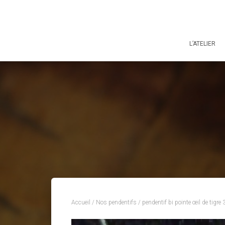
L’ATELIER
Accueil
/
Nos pendentifs
/ pendentif bi pointe œil de tigre