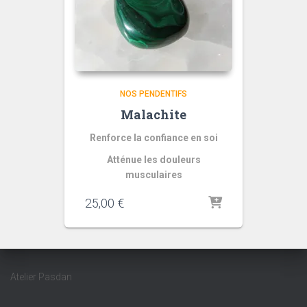
NOS PENDENTIFS
Malachite
Renforce la confiance en soi
Atténue les douleurs
musculaires
25,00
€
Atelier Pasdan