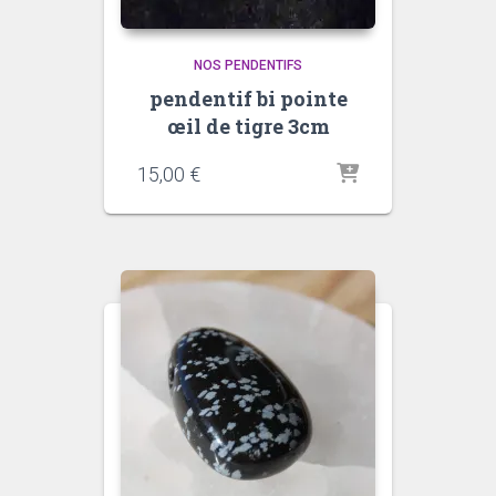
NOS PENDENTIFS
pendentif bi pointe
œil de tigre 3cm
quantité
quantité
15,00
€
de
de
Améthyst
Oeil
de
fauco