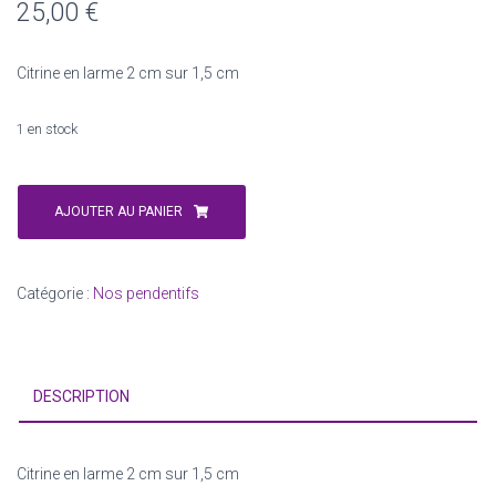
25,00
€
Citrine en larme 2 cm sur 1,5 cm
1 en stock
quantité
de
AJOUTER AU PANIER
Pendentif
Citrine
en
Catégorie :
Nos pendentifs
larme
2
cm
sur
DESCRIPTION
1,5
cm
Citrine en larme 2 cm sur 1,5 cm