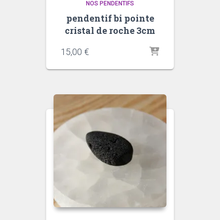
NOS PENDENTIFS
pendentif bi pointe
cristal de roche 3cm
quantité
quantité
15,00
€
de
de
Améthyst
Oeil
de
fauco