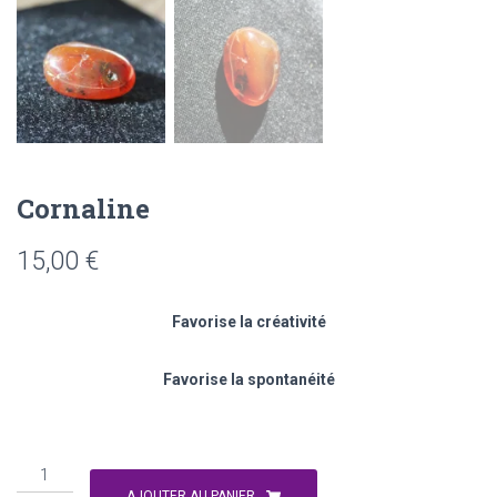
Cornaline
15,00
€
Favorise la créativité
Favorise la spontanéité
quantité
de
quantité
Coraline
de
AJOUTER AU PANIER