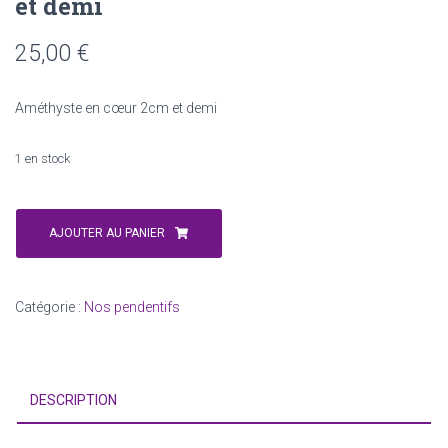
et demi
25,00
€
Améthyste en cœur 2cm et demi
1 en stock
quantité
de
AJOUTER AU PANIER
pendentif
Améthyste
en
Catégorie :
Nos pendentifs
cœur
2cm
et
demi
DESCRIPTION