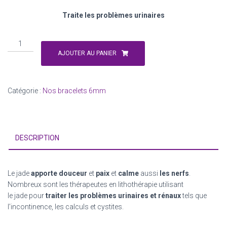
Traite les problèmes urinaires
quantité
de
AJOUTER AU PANIER
Jade
de
Chine
Catégorie :
Nos bracelets 6mm
DESCRIPTION
Le jade
apporte douceur
et
paix
et
calme
aussi
les nerfs
.
Nombreux sont les thérapeutes en lithothérapie utilisant
le jade pour
traiter les problèmes urinaires et rénaux
tels que
l’incontinence, les calculs et cystites.