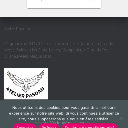
Atelier Pasdan
61 grand rue, 34470 Pérols à proximité de Carnon, La Grande-
Motte, Palavas-les-Flots, Lattes, Montpellier, le Grau-du-Roi,
Villeneuve-les-Maguelones.
Nous utilisons des cookies pour vous garantir la meilleure
expérience sur notre site web. Si vous continuez à utiliser ce
site, nous supposerons que vous en êtes satisfait.
Hestia | Développé par
ThemeIsle
Accepter
Refuser
Politique de confidentialité