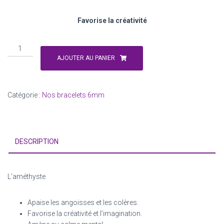
Favorise la créativité
quantité
de
AJOUTER AU PANIER
Améthyste
Catégorie :
Nos bracelets 6mm
DESCRIPTION
L’améthyste
Apaise les angoisses et les colères.
Favorise la créativité et l’imagination.