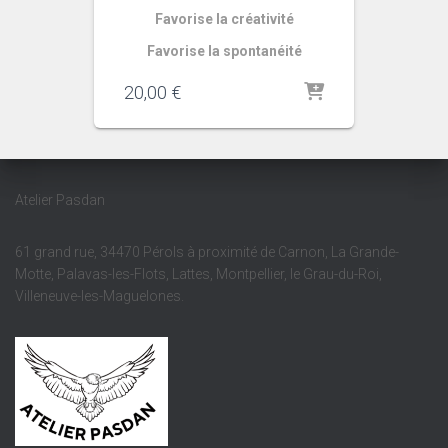
Favorise la créativité
Favorise la spontanéité
20,00
€
Atelier Pasdan
61 grand rue, 34470 Pérols à proximité de Carnon, La Grande-
Motte, Palavas-les-Flots, Lattes, Montpellier, le Grau-du-Roi,
Villeneuve-les-Maguelones.