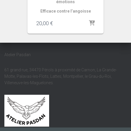
émotions
Efficace contre l’angoisse
20,00
€
Atelier Pasdan
61 grand rue, 34470 Pérols à proximité de Carnon, La Grande-
Motte, Palavas-les-Flots, Lattes, Montpellier, le Grau-du-Roi,
Villeneuve-les-Maguelones.