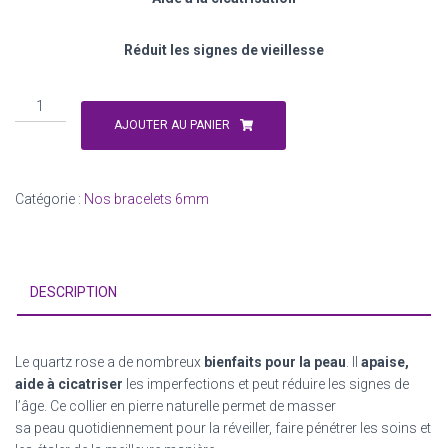
Réduit les signes de vieillesse
quantité
de
AJOUTER AU PANIER
Quartz
rose
Catégorie :
Nos bracelets 6mm
DESCRIPTION
Le quartz rose a de nombreux
bienfaits pour la peau
. Il
apaise,
aide à cicatriser
les imperfections et peut réduire les signes de
l’âge. Ce collier en pierre naturelle permet de masser
sa peau quotidiennement pour la réveiller, faire pénétrer les soins et