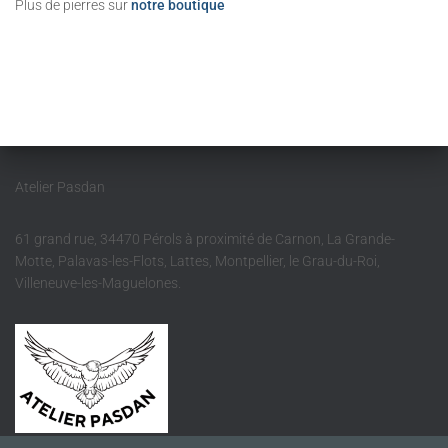
Plus de pierres sur
notre boutique
Atelier Pasdan
61 grand rue, 34470 Pérols à proximité de Carnon, La Grande-
Motte, Palavas-les-Flots, Lattes, Montpellier, le Grau-du-Roi,
Villeneuve-les-Maguelones.