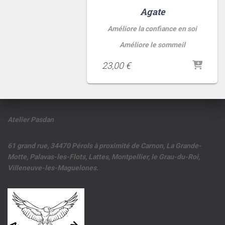
Agate
Améliore la confiance en soi
Améliore le sommeil
23,00
€
Atelier Pasdan
61 grand rue, 34470 Pérols à proximité de Carnon, La Grande-
Motte, Palavas-les-Flots, Lattes, Montpellier, le Grau-du-Roi,
Villeneuve-les-Maguelones.