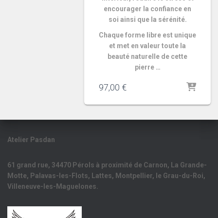
encourager la confiance en
soi ainsi que la sérénité.
Chaque forme libre est unique
et met en valeur toute la
beauté naturelle de cette
pierre …
97,00
€
Atelier Pasdan
61 grand rue, 34470 Pérols à proximité de Carnon, La Grande-
Motte, Palavas-les-Flots, Lattes, Montpellier, le Grau-du-Roi,
Villeneuve-les-Maguelones.