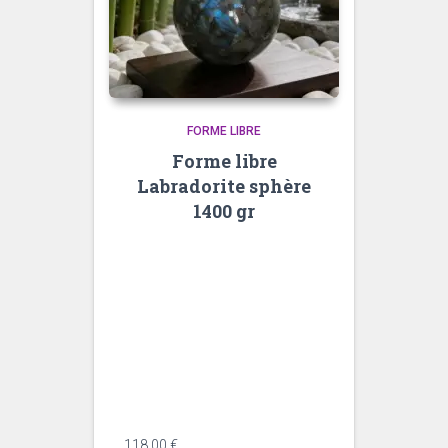
FORME LIBRE
Forme libre
Labradorite sphère
1400 gr
<div data-message-author-
role="assistant" data-message-
id="982acff7-0206-40bd-8b55-
04a8b3da2d43" dir="auto"
data-message-model-
slug="gpt-5-5" class="min-h-8
text-message relative flex w-full
flex-col items-end gap-2 text-
start ...
118,00
€