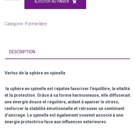
de
AJOUTER AU PANIER
Sphére
spinelle
715g
Catégorie :
Forme libre
DESCRIPTION
Vertus de la sphère en spinelle
la sphère en spinelle est réputée favoriser l’équilibre, la vitalité
et la protection. Grâce à sa forme harmonieuse, elle diffuserait
une énergie douce et régulière, aidant à apaiser le stress,
renforcer la stabilité émotionnelle et retrouver un sentiment
d’ancrage. Le spinelle est également souvent associé à une
énergie protectrice face aux influences extérieures.