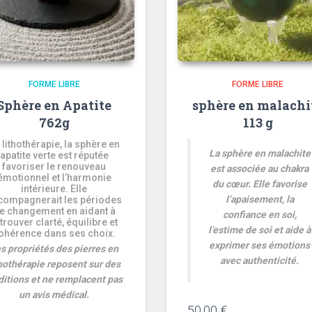
FORME LIBRE
FORME LIBRE
Sphère en Apatite
sphère en malachi
762g
113 g
 lithothérapie, la sphère en
La sphère en malachite
apatite verte est réputée
favoriser le renouveau
est associée au chakra
émotionnel et l’harmonie
du cœur. Elle favorise
intérieure. Elle
l’apaisement, la
compagnerait les périodes
e changement en aidant à
confiance en soi,
trouver clarté, équilibre et
l’estime de soi et aide à
ohérence dans ses choix.
exprimer ses émotions
s propriétés des pierres en
avec authenticité.
thothérapie reposent sur des
ditions et ne remplacent pas
un avis médical.
50,00
€