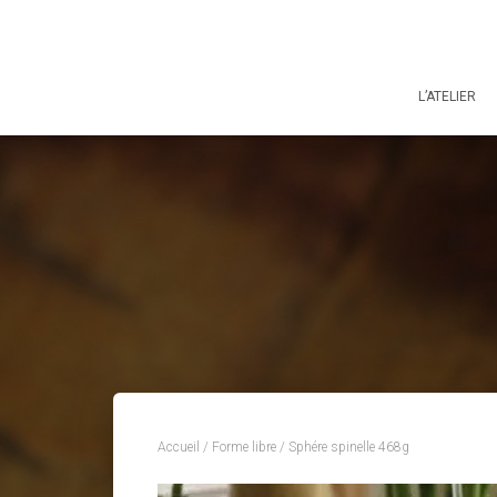
L’ATELIER
Accueil
/
Forme libre
/ Sphére spinelle 468g