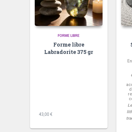
FORME LIBRE
Forme libre
Labradorite 375 gr
En
<div data-message-author-
role="assistant" data-message-
id="982acff7-0206-40bd-8b55-
04a8b3da2d43" dir="auto" data-
ac
message-model-slug="gpt-5-5"
d
re
class="min-h-8 text-message
c
relative flex w-full flex-col items-
Le
end gap-2 text-start ...
li
43,00
€
tra