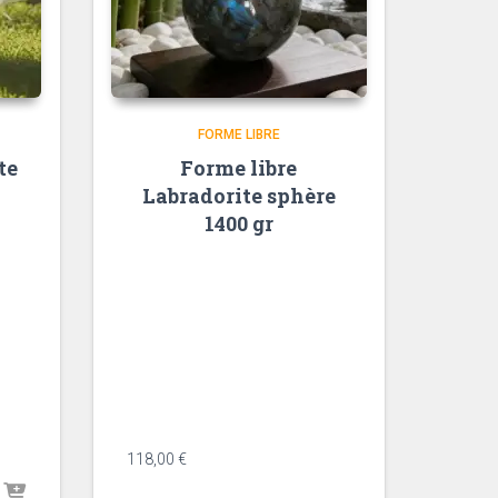
FORME LIBRE
te
Forme libre
Labradorite sphère
1400 gr
<div data-message-author-
role="assistant" data-message-
id="982acff7-0206-40bd-8b55-
04a8b3da2d43" dir="auto" data-
message-model-slug="gpt-5-5"
class="min-h-8 text-message
relative flex w-full flex-col items-
end gap-2 text-start ...
118,00
€