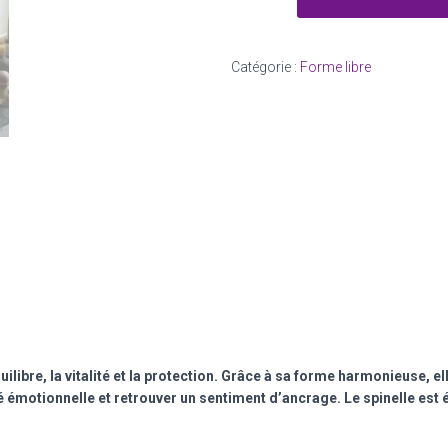
Sphére
spinelle
468g
Catégorie :
Forme libre
uilibre, la vitalité et la protection. Grâce à sa forme harmonieuse, e
lité émotionnelle et retrouver un sentiment d’ancrage. Le spinelle e