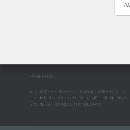
70
Atelier Pasdan
61 grand rue, 34470 Pérols à proximité de Carnon, La
Grande-Motte, Palavas-les-Flots, Lattes, Montpellier, le
Grau-du-Roi, Villeneuve-les-Maguelones.