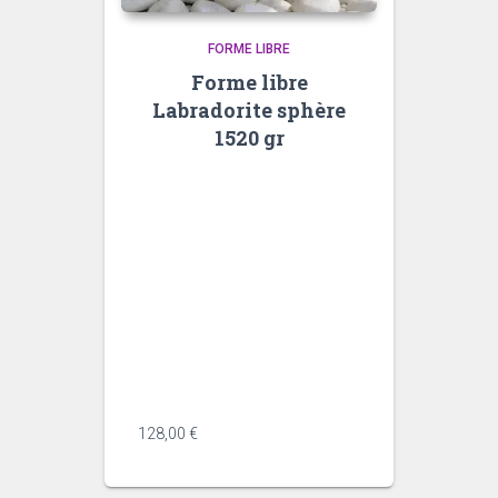
FORME LIBRE
Forme libre
Labradorite sphère
1520 gr
<div data-message-author-
role="assistant" data-message-
id="982acff7-0206-40bd-8b55-
04a8b3da2d43" dir="auto"
data-message-model-
slug="gpt-5-5" class="min-h-8
text-message relative flex w-full
flex-col items-end gap-2 text-
start ...
128,00
€