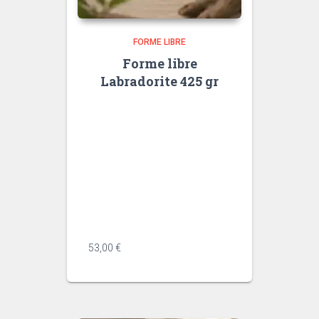
FORME LIBRE
Forme libre
Labradorite 425 gr
<div data-message-author-
role="assistant" data-message-
id="982acff7-0206-40bd-8b55-
04a8b3da2d43" dir="auto"
data-message-model-
slug="gpt-5-5" class="min-h-8
text-message relative flex w-full
flex-col items-end gap-2 text-
start ...
53,00
€