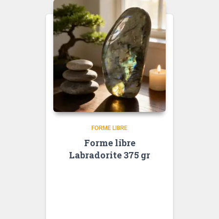
FORME LIBRE
Forme libre
Labradorite 375 gr
<div data-message-author-
role="assistant" data-message-
id="982acff7-0206-40bd-8b55-
04a8b3da2d43" dir="auto"
data-message-model-