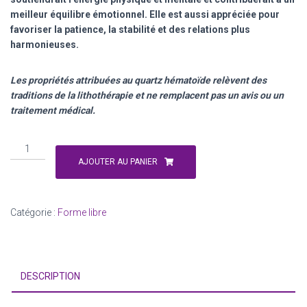
meilleur équilibre émotionnel. Elle est aussi appréciée pour
favoriser la patience, la stabilité et des relations plus
harmonieuses.
Les propriétés attribuées au quartz hématoïde relèvent des
traditions de la lithothérapie et ne remplacent pas un avis ou un
traitement médical.
quantité
de
AJOUTER AU PANIER
Sphére
en
quartz
Catégorie :
Forme libre
hématoide
524g
DESCRIPTION