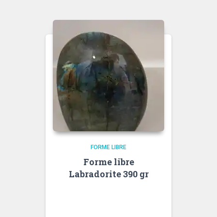
FORME LIBRE
Forme libre
Labradorite 390 gr
<div data-message-author-
role="assistant" data-message-
id="982acff7-0206-40bd-8b55-