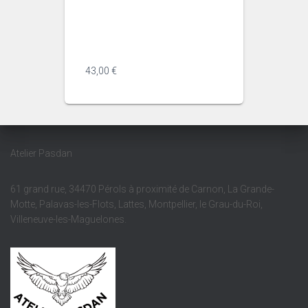
slug="gpt-5-5" class="min-h-8
text-message relative flex w-full
flex-col items-end gap-2 text-
start ...
43,00
€
Atelier Pasdan
61 grand rue, 34470 Pérols à proximité de Carnon, La Grande-
Motte, Palavas-les-Flots, Lattes, Montpellier, le Grau-du-Roi,
Villeneuve-les-Maguelones.