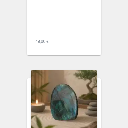
04a8b3da2d43" dir="auto"
data-message-model-
slug="gpt-5-5" class="min-h-8
text-message relative flex w-full
flex-col items-end gap-2 text-
start ...
48,00
€