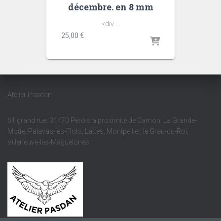
décembre. en 8 mm
<div ...
25,00
€
Atelier Pasdan
61 grand rue, 34470 Pérols à proximité de Carnon, La Grande-
Motte, Palavas-les-Flots, Lattes, Montpellier, le Grau-du-Roi,
Villeneuve-les-Maguelones.