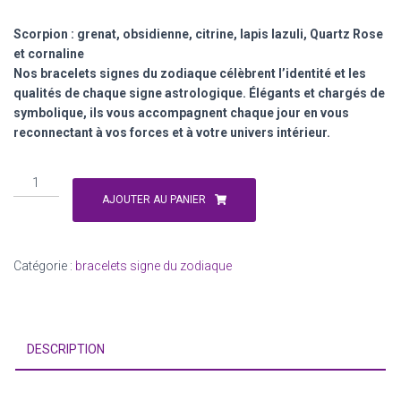
Scorpion : grenat, obsidienne, citrine, lapis lazuli, Quartz Rose
et cornaline
Nos bracelets signes du zodiaque célèbrent l’identité et les
qualités de chaque signe astrologique. Élégants et chargés de
symbolique, ils vous accompagnent chaque jour en vous
reconnectant à vos forces et à votre univers intérieur.
quantité
de
AJOUTER AU PANIER
signe
du
zodiaque
Catégorie :
bracelets signe du zodiaque
Scorpion
:
23
octobre
DESCRIPTION
-
22
novembre.