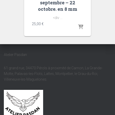
septembre – 22
octobre. en 8 mm
<div ...
25,00
€
Atelier Pasdan
61 grand rue, 34470 Pérols à proximité de Carnon, La Grande-
Motte, Palavas-les-Flots, Lattes, Montpellier, le Grau-du-Roi,
Villeneuve-les-Maguelones.