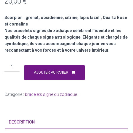
20,00
€
Scorpion : grenat, obsidienne, citrine, lapis lazuli, Quartz Rose
et cornaline
Nos bracelets signes du zodiaque célèbrent l’identité et les
qualités de chaque signe astrologique. Élégants et chargés de
symbolique, ils vous accompagnent chaque jour en vous
reconnectant à vos forces et à votre univers intérieur.
quantité
de
AJOUTER AU PANIER
signe
du
zodiaque
Catégorie :
bracelets signe du zodiaque
Scorpion
:
23
octobre
DESCRIPTION
-
22