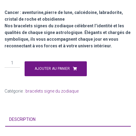
Cancer : aventurine,pierre de lune, calcédoine, labradorite,
cristal de roche et obsidienne
Nos bracelets signes du zodiaque célèbrent l’identité et les
qualités de chaque signe astrologique. Élégants et chargés de
symbolique, ils vous accompagnent chaque jour en vous
reconnectant à vos forces et à votre univers intérieur.
quantité
de
AJOUTER AU PANIER
signe
du
zodiaque
Catégorie :
bracelets signe du zodiaque
Cancer
:
22
juin
DESCRIPTION
-
22
juillet.