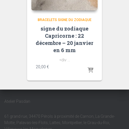
BRACELETS SIGNE DU ZODIAQUE
signe du zodiaque
Capricorne : 22
décembre – 20 janvier
en 6 mm
<div ...
20,00
€
Atelier Pasdan
61 grand rue, 34470 Pérols à proximité de Carnon, La Grande-
Motte, Palavas-les-Flots, Lattes, Montpellier, le Grau-du-Roi,