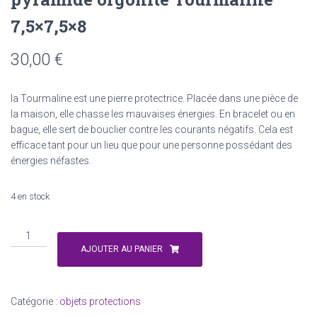
7,5×7,5×8
30,00
€
la Tourmaline est une
pierre protectrice
. Placée dans une pièce de
la maison, elle chasse les mauvaises énergies. En bracelet ou en
bague, elle sert de bouclier contre les courants négatifs. Cela est
efficace tant pour un lieu que pour une personne possédant des
énergies néfastes.
4 en stock
quantité
de
AJOUTER AU PANIER
pyramide
orgonite
Tourmaline
Catégorie :
objets protections
7,5x7,5x8