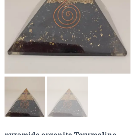
pyramide orgonite Tourmaline