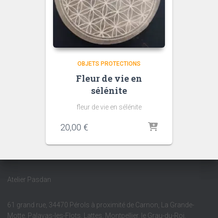
OBJETS PROTECTIONS
Fleur de vie en
sélénite
fleur de vie en sélénite
20,00
€
Atelier Pasdan
61 grand rue, 34470 Pérols à proximité de Carnon, La Grande-
Motte, Palavas-les-Flots, Lattes, Montpellier, le Grau-du-Roi,