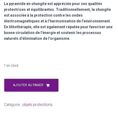
La pyramide en shungite est appréciée pour ses qualités
protectrices et équilibrantes. Traditionnellement, la shungite
est associée à la protection contre les ondes
électromagnétiques et à l’harmonisation de l’environnement.
En lithothérapie, elle est également réputée pour favoriser une
bonne circulation de l’énergie et soutenir les processus
naturels d’élimination de l’organisme.
1 en stock
quantité
de
AJOUTER AU PANIER
Pyramide
en
shungite
Catégorie :
objets protections
10x10x10cm