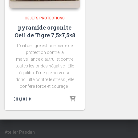
OBJETS PROTECTIONS
pyramide orgonite
Oeil de Tigre 7,5×7,5×8
L’œil de tigre est une pierre de
protection contre la
malveillance d’autrui et contre
toutes les ondes négative . Elle
équilibre l’énergie nerveuse
donc lutte contre le stress , elle
confère force et courage .
30,00
€
Atelier Pasdan