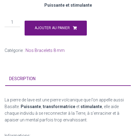
Puissante et stimulante
quantité
de
AJOUTER AU PANIER
pierre
de
Lave
Catégorie :
Nos Bracelets 8 mm
DESCRIPTION
La pierre de lave est une pierre volcanique que l’on appelle aussi
Basalte.
Puissante
,
transformatrice
et
stimulante
, elle aide
chaque individu à se reconnecter à la Terre, à s’enraciner et à
apaiser un mental parfois trop envahissant.
Informations: