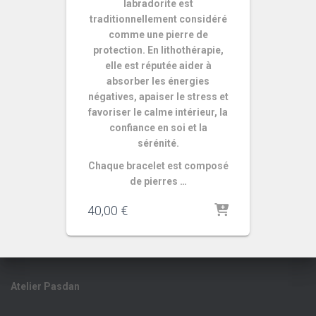
labradorite est
traditionnellement considéré
comme une pierre de
protection. En lithothérapie,
elle est réputée aider à
absorber les énergies
négatives, apaiser le stress et
favoriser le calme intérieur, la
confiance en soi et la
sérénité.
Chaque bracelet est composé
de pierres …
40,00
€
Atelier Pasdan