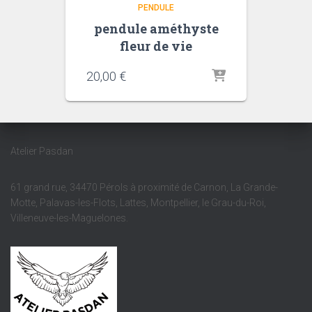
PENDULE
pendule améthyste
fleur de vie
20,00
€
Atelier Pasdan
61 grand rue, 34470 Pérols à proximité de Carnon, La Grande-
Motte, Palavas-les-Flots, Lattes, Montpellier, le Grau-du-Roi,
Villeneuve-les-Maguelones.