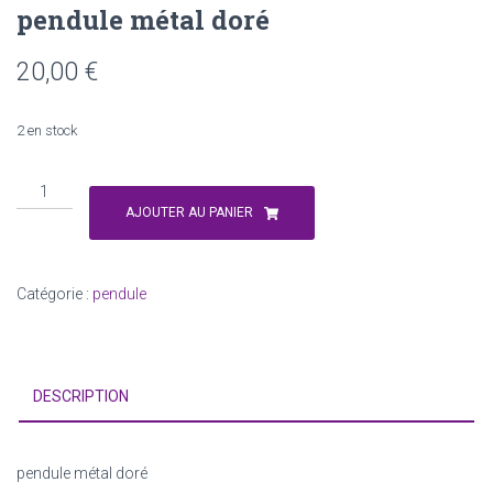
pendule métal doré
20,00
€
2 en stock
quantité
de
AJOUTER AU PANIER
pendule
métal
doré
Catégorie :
pendule
DESCRIPTION
pendule métal doré