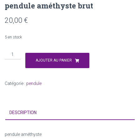
pendule améthyste brut
20,00
€
5 en stock
quantité
de
AJOUTER AU PANIER
pendule
améthyste
brut
Catégorie :
pendule
DESCRIPTION
pendule améthyste