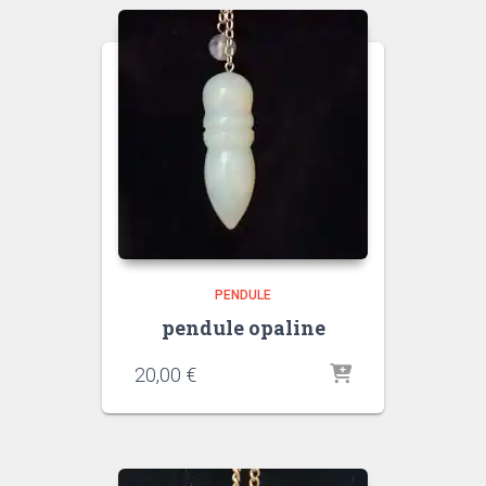
PENDULE
pendule opaline
20,00
€