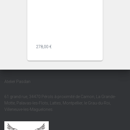
id="982acff7-0206-40bd-8b55-
04a8b3da2d43" dir="auto"
data-message-model-
slug="gpt-5-5" class="min-h-8
text-message relative flex w-full
flex-col items-end gap-2 text-
start ...
278,00
€
Atelier Pasdan
61 grand rue, 34470 Pérols à proximité de Carnon, La Grande-
Motte, Palavas-les-Flots, Lattes, Montpellier, le Grau-du-Roi,
Villeneuve-les-Maguelones.