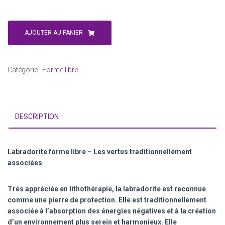
quantité
de
AJOUTER AU PANIER
Forme
libre
Labradorite
Catégorie :
Forme libre
255
gr
DESCRIPTION
Labradorite forme libre – Les vertus traditionnellement
associées
Très appréciée en lithothérapie, la labradorite est reconnue
comme une pierre de protection. Elle est traditionnellement
associée à l’absorption des énergies négatives et à la création
d’un environnement plus serein et harmonieux. Elle