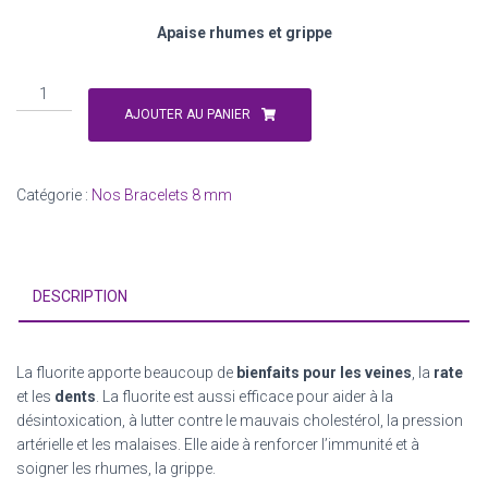
Apaise rhumes et grippe
quantité
de
AJOUTER AU PANIER
Fluorite
Catégorie :
Nos Bracelets 8 mm
DESCRIPTION
La
fluorite
apporte beaucoup de
bienfaits pour les veines
, la
rate
et les
dents
. La fluorite est aussi efficace pour aider à la
désintoxication, à lutter contre le mauvais cholestérol, la pression
artérielle et les malaises. Elle aide à renforcer l’immunité et à
soigner les rhumes, la grippe.