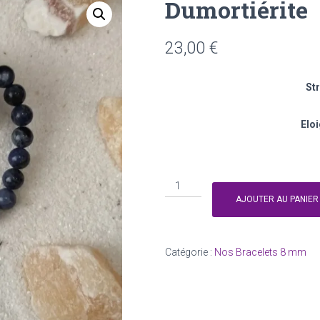
Dumortiérite
23,00
€
St
Eloi
quantité
de
AJOUTER AU PANIER
Dumortiérite
Catégorie :
Nos Bracelets 8 mm