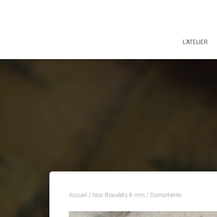
L’ATELIER
Accueil
/
Nos Bracelets 8 mm
/ Dumortiérite