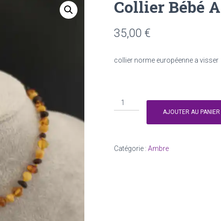
Collier Bébé 
35,00
€
collier norme européenne a visser
quantité
de
AJOUTER AU PANIER
Collier
Bébé
Ambre
Catégorie :
Ambre
ship