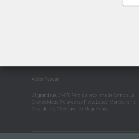
Atelier Pasdan
61 grand rue, 34470 Pérols à proximité de Carnon, La
Grande-Motte, Palavas-les-Flots, Lattes, Montpellier, le
Grau-du-Roi, Villeneuve-les-Maguelones.