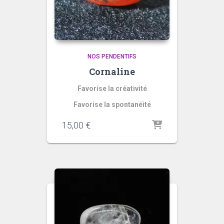
NOS PENDENTIFS
Cornaline
Favorise la créativité
Favorise la spontanéité
quantité
15,00
€
de
Coraline