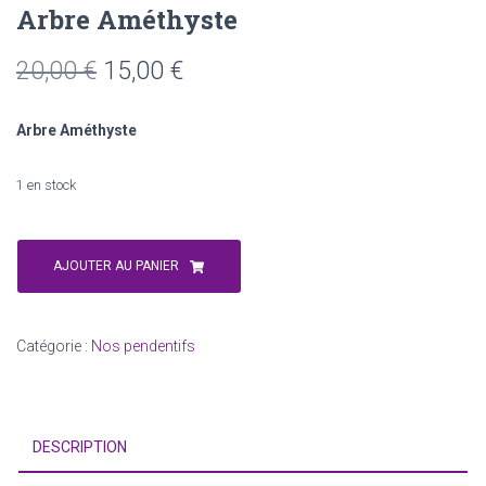
Arbre Améthyste
Le
Le
20,00
€
15,00
€
prix
prix
Arbre Améthyste
initial
actuel
était :
est :
1 en stock
20,00 €.
15,00 €.
quantité
de
AJOUTER AU PANIER
Arbre
Améthyste
Catégorie :
Nos pendentifs
DESCRIPTION