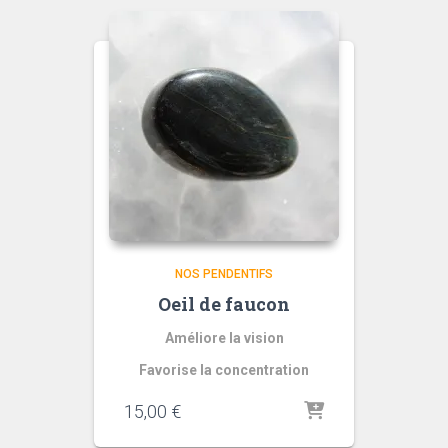
NOS PENDENTIFS
Oeil de faucon
Améliore la vision
Favorise la concentration
quantité
15,00
€
de
Oeil